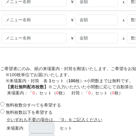
￥
ｘ
￥
ｘ
￥
ｘ
ご希望者にのみ、紙の来場案内・封筒を郵送いたします。ご希望をお
※100枚単位でお届けいたします。
※来場案内・封筒 各
1
セット（
100
枚）×小間数までは無料です。
【貴社無料配布枚数】
※ご入力いただいた小間数に応じて自動算出
来場案内：「
0
」セット（
0
枚） 封筒：「
0
」セット（
0
枚）
無料枚数分すべてを希望する
無料枚数以下を希望する
※いずれも不要の場合は、「0」をご記入ください
来場案内
セット