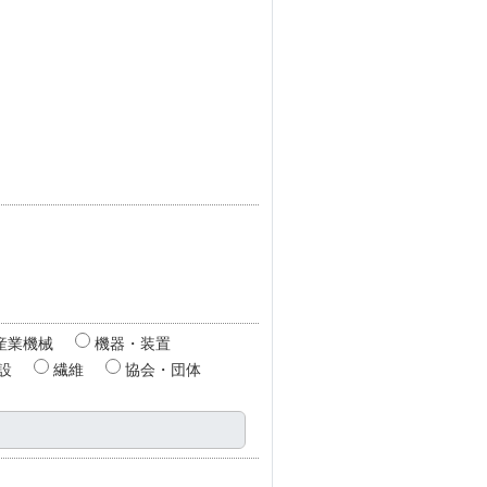
産業機械
機器・装置
設
繊維
協会・団体