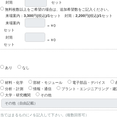
封筒
セット
無料枚数以上をご希望の場合は、追加希望数をご記入ください。
来場案内：
3,300
円
(
税込
)/1
セット 封筒：
2,200
円
(
税込
)/1
セット
来場案内
=
￥
0
セット
封筒
=
￥
0
セット
あり
なし
材料・化学
部材・モジュール
電子部品・デバイス
分析・計測
情報・通信
プラント・エンジニアリング・建
大学・研究機関
その他
当てはまるものに✓を記入して下さい。(複数回答可）