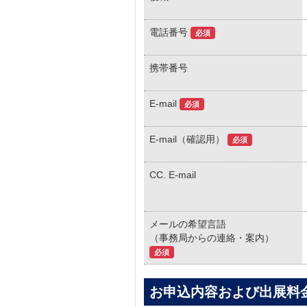
電話番号
必須
携帯番号
E-mail
必須
E-mail（確認用）
必須
CC. E-mail
メールの希望言語
（事務局からの連絡・案内）
必須
お申込内容および出展料