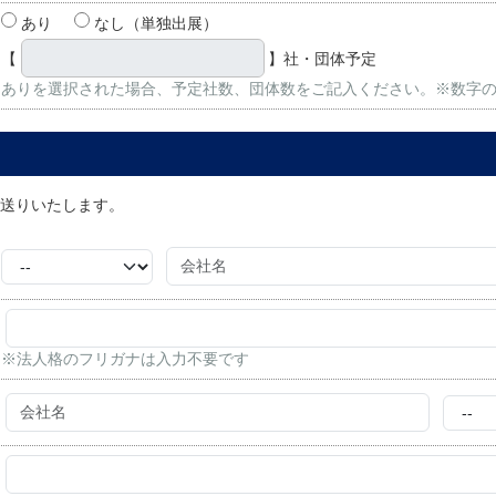
あり
なし（単独出展）
【
】社・団体予定
ありを選択された場合、予定社数、団体数をご記入ください。※数字
送りいたします。
※法人格のフリガナは入力不要です