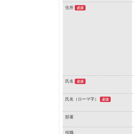
住所
必須
氏名
必須
氏名（ローマ字）
必須
部署
役職