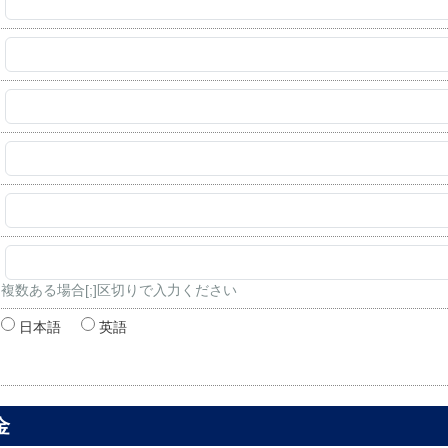
複数ある場合[;]区切りで入力ください
日本語
英語
金