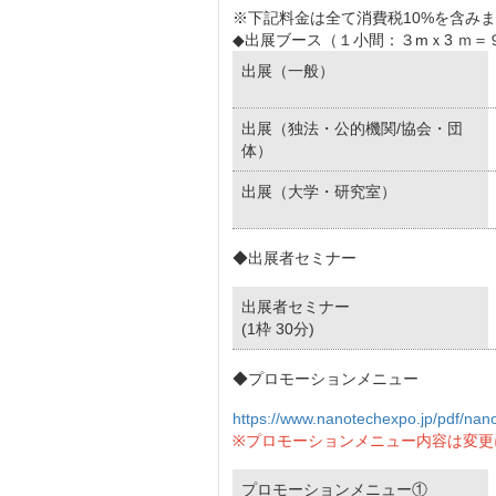
※下記料金は全て消費税10%を含み
◆出展ブース（１小間：３mｘ3 ｍ＝
出展（一般）
出展（独法・公的機関/協会・団
体）
出展（大学・研究室）
◆出展者セミナー
出展者セミナー
(1枠 30分)
◆プロモーションメニュー
https://www.nanotechexpo.jp/pdf/nan
※プロモーションメニュー内容は変更
プロモーションメニュー①