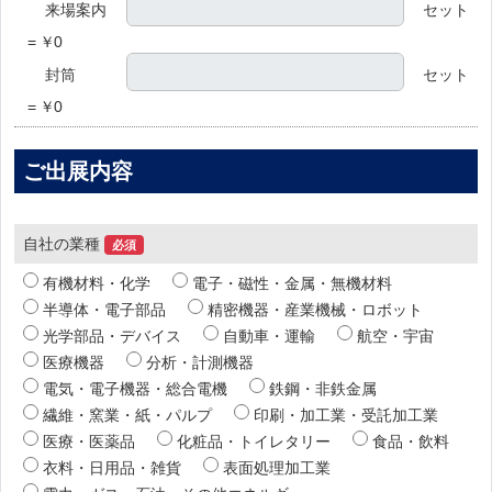
来場案内
セット
=
￥
0
封筒
セット
=
￥
0
ご出展内容
自社の業種
必須
有機材料・化学
電子・磁性・金属・無機材料
半導体・電子部品
精密機器・産業機械・ロボット
光学部品・デバイス
自動車・運輸
航空・宇宙
医療機器
分析・計測機器
電気・電子機器・総合電機
鉄鋼・非鉄金属
繊維・窯業・紙・パルプ
印刷・加工業・受託加工業
医療・医薬品
化粧品・トイレタリー
食品・飲料
衣料・日用品・雑貨
表面処理加工業