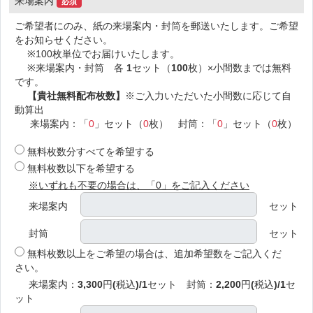
来場案内
必須
ご希望者にのみ、紙の来場案内・封筒を郵送いたします。ご希望
をお知らせください。
※100枚単位でお届けいたします。
※来場案内・封筒 各
1
セット（
100
枚）×小間数までは無料
です。
【貴社無料配布枚数】
※ご入力いただいた小間数に応じて自
動算出
来場案内：「
0
」セット（
0
枚） 封筒：「
0
」セット（
0
枚）
無料枚数分すべてを希望する
無料枚数以下を希望する
※いずれも不要の場合は、「0」をご記入ください
来場案内
セット
封筒
セット
無料枚数以上をご希望の場合は、追加希望数をご記入くだ
さい。
来場案内：
3,300
円
(
税込
)/1
セット 封筒：
2,200
円
(
税込
)/1
セ
ット