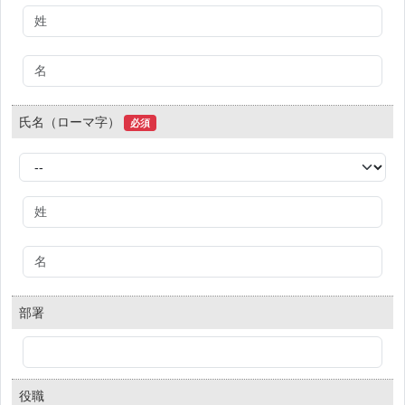
氏名（ローマ字）
必須
部署
役職