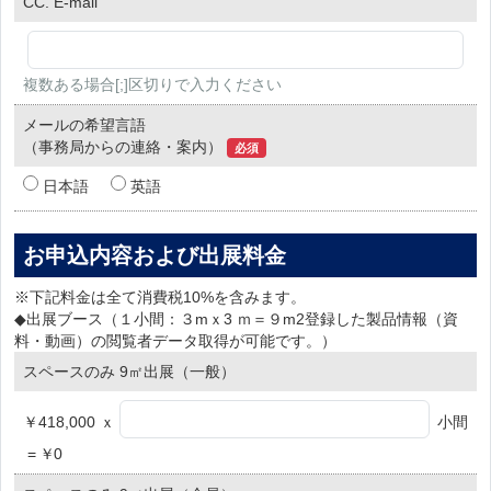
CC. E-mail
複数ある場合[;]区切りで入力ください
メールの希望言語
（事務局からの連絡・案内）
必須
日本語
英語
お申込内容および出展料金
※下記料金は全て消費税10%を含みます。
◆出展ブース（１小間：３mｘ3 ｍ＝９m2登録した製品情報（資
料・動画）の閲覧者データ取得が可能です。）
スペースのみ 9㎡出展（一般）
￥418,000 ｘ
小間
=
￥
0